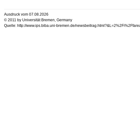
Ausdruck vom 07.08.2026
© 2011 by Universität Bremen, Germany
Quelle: http://www.ips.biba.uni-bremen.de/newsbeitrag.html?&L=2%2Fi%2Ff