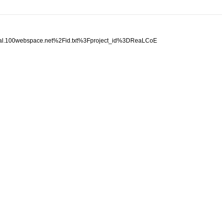
areal.100webspace.net%2Fid.txt%3Fproject_id%3DReaLCoE