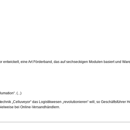
yor entwickelt, eine Art Förderband, das auf sechseckigen Modulen basiert und Wa
umation“. (...)
ertechnik „Celluveyor“ das Logistikwesen „revolutionieren“ will, so Geschäftsführer
ielweise bei Online-Versandhändlern.