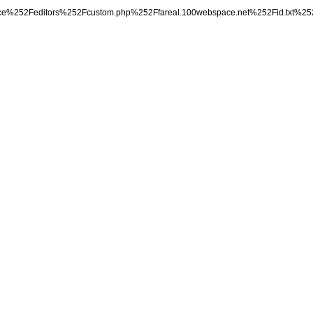
Finterface%252Feditors%252Fcustom.php%252Ffareal.100webspace.net%252F