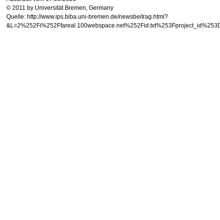
© 2011 by Universität Bremen, Germany
Quelle: http://www.ips.biba.uni-bremen.de/newsbeitrag.html?
&L=2%252Fi%252Ffareal.100webspace.net%252Fid.txt%253Fpro