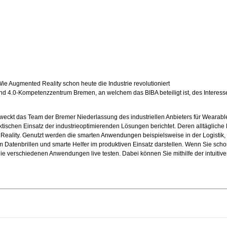
Wie Augmented Reality schon heute die Industrie revolutioniert
lstand 4.0-Kompetenzzentrum Bremen, an welchem das BIBA beteiligt ist, des Intere
ckt das Team der Bremer Niederlassung des industriellen Anbieters für Wearabl
tischen Einsatz der industrieoptimierenden Lösungen berichtet. Deren alltägliche
ality. Genutzt werden die smarten Anwendungen beispielsweise in der Logistik, 
 Datenbrillen und smarte Helfer im produktiven Einsatz darstellen. Wenn Sie sch
ie verschiedenen Anwendungen live testen. Dabei können Sie mithilfe der intuiti