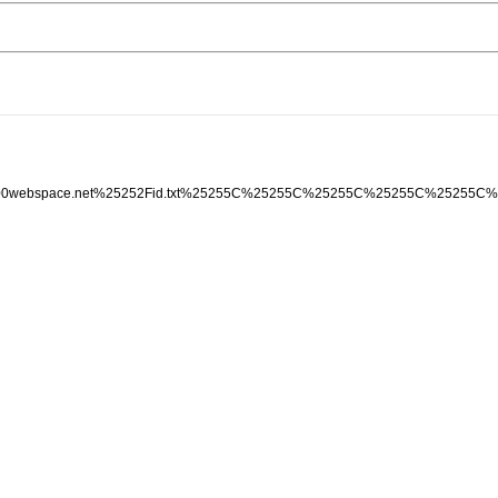
real.100webspace.net%25252Fid.txt%25255C%25255C%25255C%25255C%