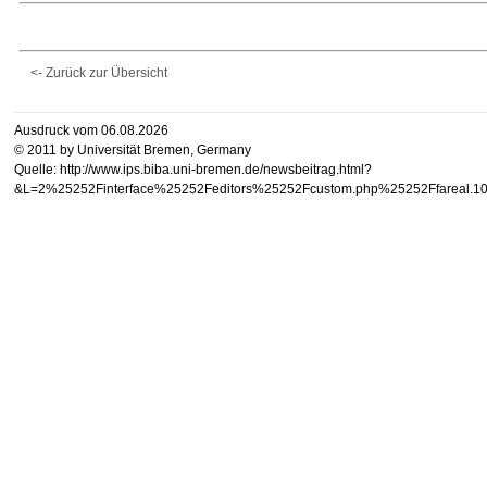
<- Zurück zur Übersicht
Ausdruck vom 06.08.2026
© 2011 by Universität Bremen, Germany
Quelle: http://www.ips.biba.uni-bremen.de/newsbeitrag.html?
&L=2%25252Finterface%25252Feditors%25252Fcustom.php%25252Ffa