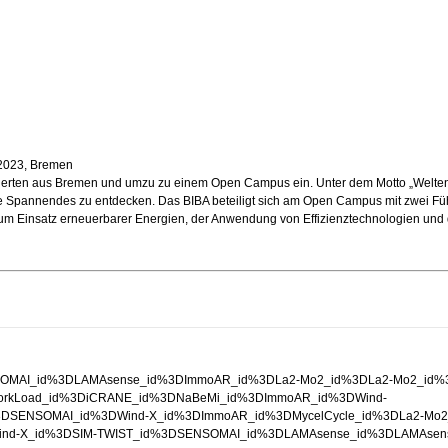
 2023, Bremen
ssierten aus Bremen und umzu zu einem Open Campus ein. Unter dem Motto „Welten öf
pannendes zu entdecken. Das BIBA beteiligt sich am Open Campus mit zwei Führ
 zum Einsatz erneuerbarer Energien, der Anwendung von Effizienztechnologien und
d%3DSENSOMAI_id%3DLAMAsense_id%3DImmoAR_id%3DLa2-Mo2_id%3DLa2-Mo2_id
rkLoad_id%3DiCRANE_id%3DNaBeMi_id%3DImmoAR_id%3DWind-
DSENSOMAI_id%3DWind-X_id%3DImmoAR_id%3DMycelCycle_id%3DLa2-Mo2
nd-X_id%3DSIM-TWIST_id%3DSENSOMAI_id%3DLAMAsense_id%3DLAMAsens