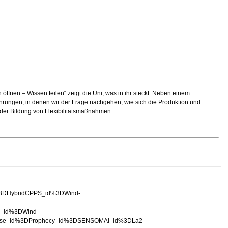
fnen – Wissen teilen“ zeigt die Uni, was in ihr steckt. Neben einem
ungen, in denen wir der Frage nachgehen, wie sich die Produktion und
 der Bildung von Flexibilitätsmaßnahmen.
%3DHybridCPPS_id%3DWind-
_id%3DWind-
e_id%3DProphecy_id%3DSENSOMAI_id%3DLa2-