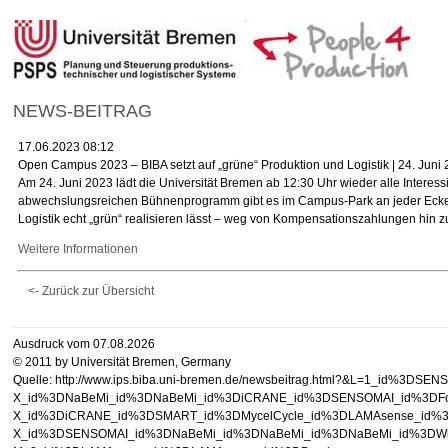
NEWS-BEITRAG
17.06.2023 08:12
Open Campus 2023 – BIBA setzt auf „grüne“ Produktion und Logistik | 24. Juni
Am 24. Juni 2023 lädt die Universität Bremen ab 12:30 Uhr wieder alle Intere
abwechslungsreichen Bühnenprogramm gibt es im Campus-Park an jeder Ecke S
Logistik echt „grün“ realisieren lässt – weg von Kompensationszahlungen hin
Weitere Informationen
<- Zurück zur Übersicht
Ausdruck vom 07.08.2026
© 2011 by Universität Bremen, Germany
Quelle: http://www.ips.biba.uni-bremen.de/newsbeitrag.html?&L=1_i
X_id%3DNaBeMi_id%3DNaBeMi_id%3DiCRANE_id%3DSENSOMAI_id%3DFo
X_id%3DiCRANE_id%3DSMART_id%3DMycelCycle_id%3DLAMAsense_id%3
X_id%3DSENSOMAI_id%3DNaBeMi_id%3DNaBeMi_id%3DNaBeMi_id%3DWi