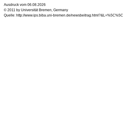
Ausdruck vom 06.08.2026
© 2011 by Universität Bremen, Germany
Quelle: http://www.ips.biba.uni-bremen.de/newsbeitrag.html?&L=%5C%5C