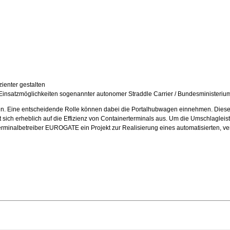
zienter gestalten
nsatzmöglichkeiten sogenannter autonomer Straddle Carrier / Bundesministerium fö
fen. Eine entscheidende Rolle können dabei die Portalhubwagen einnehmen. Diese 
irkt sich erheblich auf die Effizienz von Containerterminals aus. Um die Umschlagl
 Terminalbetreiber EUROGATE ein Projekt zur Realisierung eines automatisierten, 