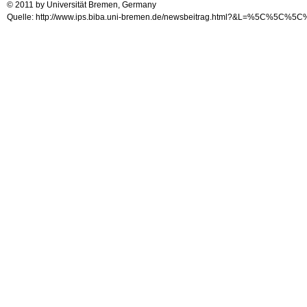
© 2011 by Universität Bremen, Germany
Quelle: http://www.ips.biba.uni-bremen.de/newsbeitrag.html?&L=%5C%5C%5