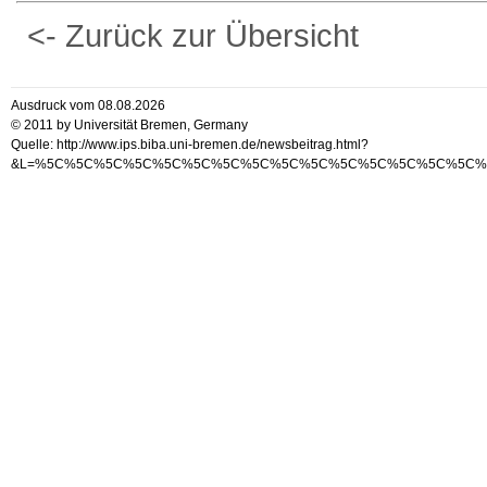
<- Zurück zur Übersicht
Ausdruck vom 08.08.2026
© 2011 by Universität Bremen, Germany
Quelle: http://www.ips.biba.uni-bremen.de/newsbeitrag.html?
&L=%5C%5C%5C%5C%5C%5C%5C%5C%5C%5C%5C%5C%5C%5C%5C