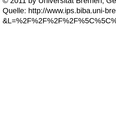
© 2011 by Universität Bremen, G
Quelle: http://www.ips.biba.uni-b
&L=%2F%2F%2F%2F%5C%5