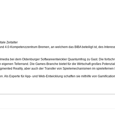
tale Zeitalter
elstand 4.0-Kompetenzzentrum Bremen, an welchem das BIBA beteiligt ist, des Inter
dmedia bei dem Oldenburger Softwareentwickler Quantumfrog zu Gast. Die fortschre
eigenen Tellerrand. Die Games-Branche bietet für die Wirtschaft großes Potenzial
ugmented Reality, aber auch der Transfer von Spielemechanismen im spielefernen 
 Experte für App- und Web-Entwicklung schaffen sie mithilfe von Gamification vö