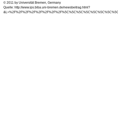
© 2011 by Universität Bremen, Germany
Quelle: http://www.ips.biba.uni-bremen.de/newsbeitrag.html?
&L=%2F%2F%2F%2F%2F%2F%2F%2F%5C%5C%5C%5C%5C%5C%5C%