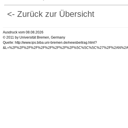
<- Zurück zur Übersicht
Ausdruck vom 08.08.2026
© 2011 by Universität Bremen, Germany
Quelle: http://www.ips.biba.uni-bremen.de/newsbeitrag.html?
&L=%2F%2F%2F%2F%2F%2F%2F%2F%2F%5C%5C%5C%27%2F%2AN%2