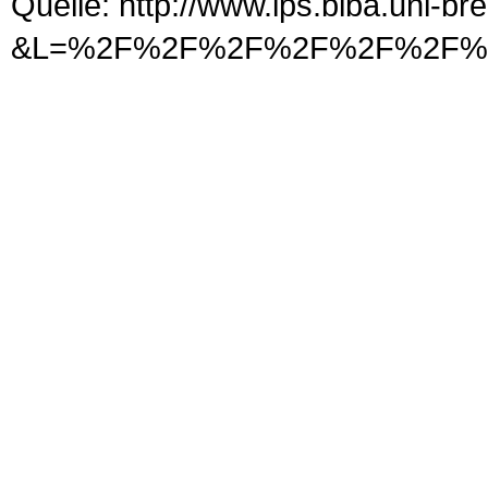
Quelle: http://www.ips.biba.uni-b
&L=%2F%2F%2F%2F%2F%2F