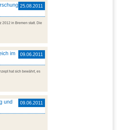
orschung
25.08.2011
z 2012 in Bremen statt. Die
eich im
09.06.2011
nzept hat sich bewährt, es
ng und
09.06.2011