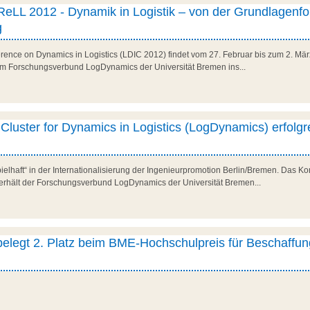
eLL 2012 - Dynamik in Logistik – von der Grundlagenf
g
ference on Dynamics in Logistics (LDIC 2012) findet vom 27. Februar bis zum 2. Mär
om Forschungsverbund LogDynamics der Universität Bremen ins...
luster for Dynamics in Logistics (LogDynamics) erfolgr
elhaft“ in der Internationalisierung der Ingenieurpromotion Berlin/Bremen. Das Ko
erhält der Forschungsverbund LogDynamics der Universität Bremen...
belegt 2. Platz beim BME-Hochschulpreis für Beschaffu