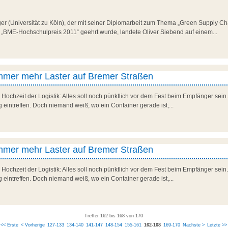
ger (Universität zu Köln), der mit seiner Diplomarbeit zum Thema „Green Supply 
 „BME-Hochschulpreis 2011“ geehrt wurde, landete Oliver Siebend auf einem...
immer mehr Laster auf Bremer Straßen
 Hochzeit der Logistik: Alles soll noch pünktlich vor dem Fest beim Empfänger sein.
 eintreffen. Doch niemand weiß, wo ein Container gerade ist,...
immer mehr Laster auf Bremer Straßen
 Hochzeit der Logistik: Alles soll noch pünktlich vor dem Fest beim Empfänger sein.
 eintreffen. Doch niemand weiß, wo ein Container gerade ist,...
Treffer 162 bis 168 von 170
<< Erste
< Vorherige
127-133
134-140
141-147
148-154
155-161
162-168
169-170
Nächste >
Letzte >>