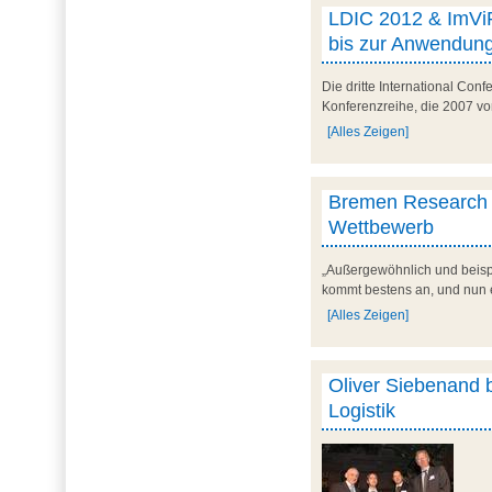
LDIC 2012 & ImViR
bis zur Anwendun
Die dritte International Con
Konferenzreihe, die 2007 v
[Alles Zeigen]
Bremen Research C
Wettbewerb
„Außergewöhnlich und beispi
kommt bestens an, und nun 
[Alles Zeigen]
Oliver Siebenand 
Logistik