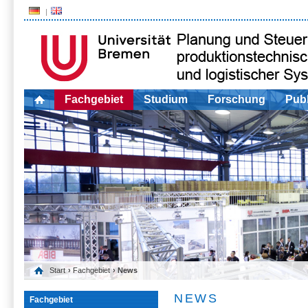
Fachgebiet
Studium
Forschung
Publ
Start
›
Fachgebiet
› News
NEWS
Fachgebiet