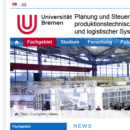
Fachgebiet
Studium
Forschung
Publ
Start
›
Fachgebiet
› News
NEWS
Fachgebiet