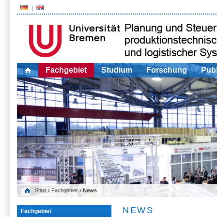
Fachgebiet
Studium
Forschung
Publ
Start
›
Fachgebiet
› News
NEWS
Fachgebiet