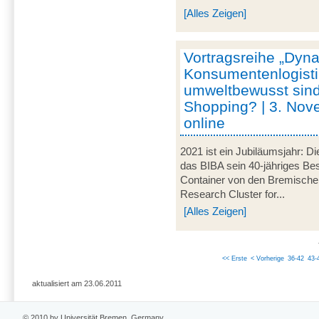
[Alles Zeigen]
Vortragsreihe „Dyna
Konsumentenlogisti
umweltbewusst sind
Shopping? | 3. Nov
online
2021 ist ein Jubiläumsjahr: Di
das BIBA sein 40-jähriges Be
Container von den Bremische
Research Cluster for...
[Alles Zeigen]
<< Erste
< Vorherige
36-42
43-
aktualisiert am 23.06.2011
© 2010 by Universität Bremen, Germany