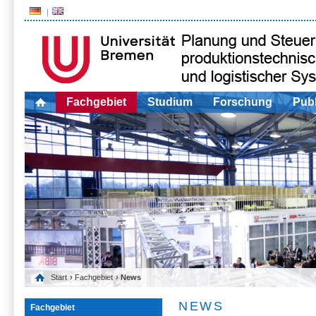
Fachgebiet
Studium
Forschung
Publ
Start
›
Fachgebiet
› News
NEWS
Fachgebiet