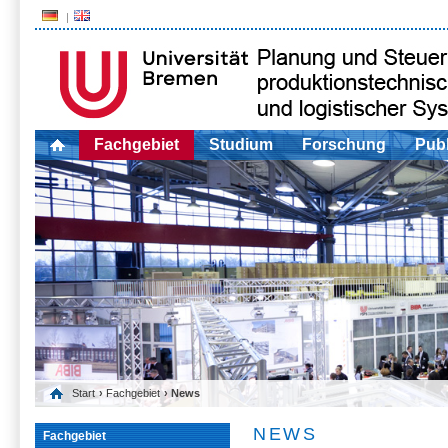
Fachgebiet
Studium
Forschung
Publ
Start
›
Fachgebiet
› News
NEWS
Fachgebiet