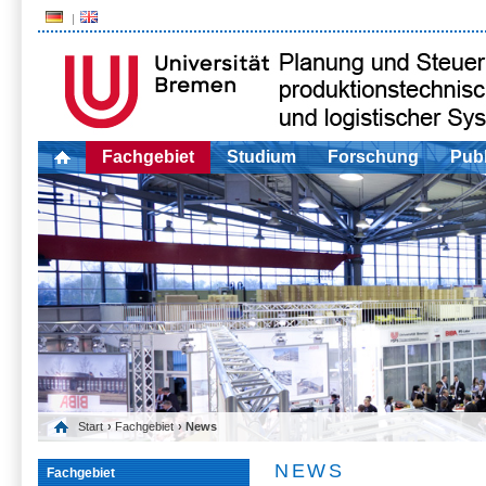
Fachgebiet
Studium
Forschung
Publ
Start
›
Fachgebiet
› News
NEWS
Fachgebiet