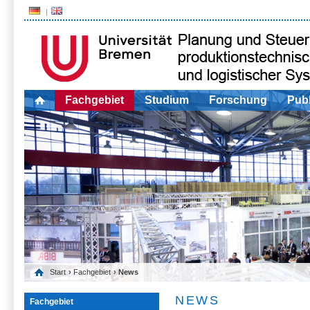
Fachgebiet
Studium
Forschung
Publ
Start
›
Fachgebiet
› News
NEWS
Fachgebiet