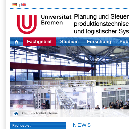
Fachgebiet
Studium
Forschung
Publ
Start
›
Fachgebiet
› News
NEWS
Fachgebiet