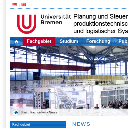
Fachgebiet
Studium
Forschung
Publ
Start
›
Fachgebiet
› News
NEWS
Fachgebiet