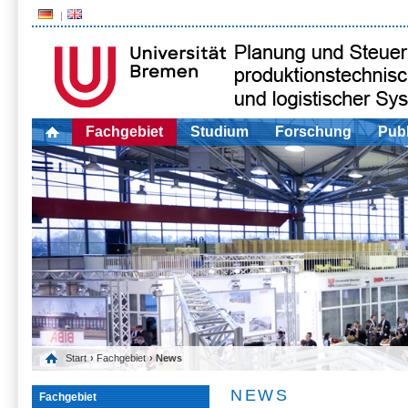
Fachgebiet
Studium
Forschung
Publ
Start
›
Fachgebiet
› News
NEWS
Fachgebiet