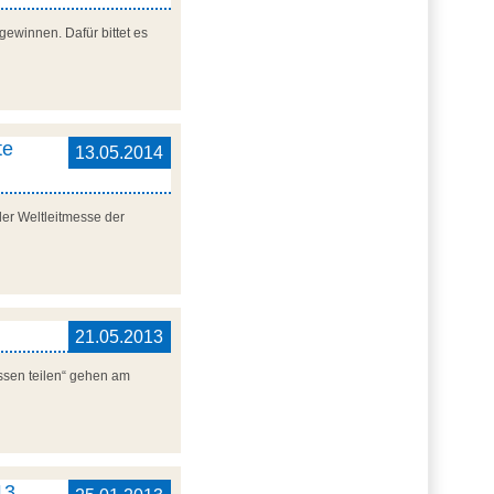
gewinnen. Dafür bittet es
te
13.05.2014
der Weltleitmesse der
21.05.2013
ssen teilen“ gehen am
13.