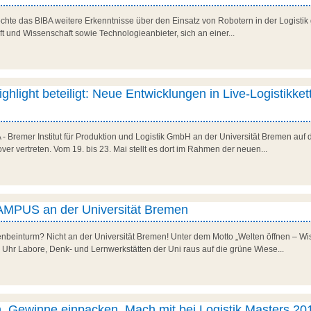
öchte das BIBA weitere Erkenntnisse über den Einsatz von Robotern in der Logistik 
aft und Wissenschaft sowie Technologieanbieter, sich an einer...
light beteiligt: Neue Entwicklungen in Live-Logistikket
 - Bremer Institut für Produktion und Logistik GmbH an der Universität Bremen auf 
ver vertreten. Vom 19. bis 23. Mai stellt es dort im Rahmen der neuen...
AMPUS an der Universität Bremen
nbeinturm? Nicht an der Universität Bremen! Unter dem Motto „Welten öffnen – Wi
5 Uhr Labore, Denk- und Lernwerkstätten der Uni raus auf die grüne Wiese...
 Gewinne einpacken. Mach mit bei Logistik Masters 20