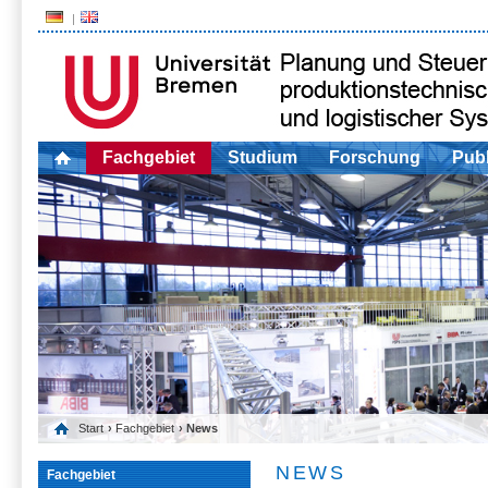
Fachgebiet
Studium
Forschung
Publ
Start
›
Fachgebiet
› News
NEWS
Fachgebiet