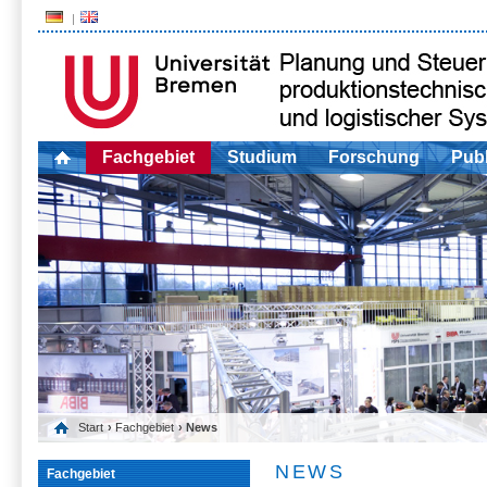
Fachgebiet
Studium
Forschung
Publ
Start
›
Fachgebiet
› News
NEWS
Fachgebiet