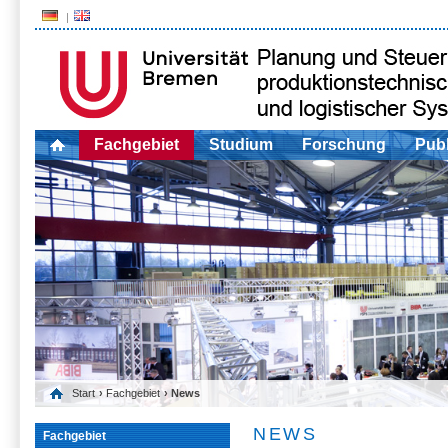
Fachgebiet
Studium
Forschung
Publ
Start
›
Fachgebiet
› News
NEWS
Fachgebiet