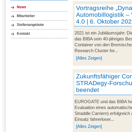
Vortragsreihe „Dyna
News
Automobillogistik –
Mitarbeiter
4.0 | 6. Oktober 202
Stellenangebote
2021 ist ein Jubiläumsjahr: Di
Kontakt
das BIBA sein 40-jähriges Be
Container von den Bremische
Research Cluster for...
[Alles Zeigen]
Zukunftsfähiger Co
STRADegy-Forschun
beendet
EUROGATE und das BIBA habe
Evaluation eines automatisch
Straddle Carriern) erfolgreic
Einsatz fahrerloser...
[Alles Zeigen]