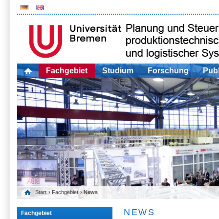
Fachgebiet
Studium
Forschung
Publ
Start
›
Fachgebiet
› News
NEWS
Fachgebiet