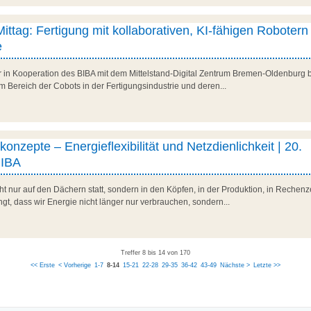
Mittag: Fertigung mit kollaborativen, KI-fähigen Robotern 
e
r in Kooperation des BIBA mit dem Mittelstand-Digital Zentrum Bremen-Oldenburg b
 Bereich der Cobots in der Fertigungsindustrie und deren...
onzepte – Energieflexibilität und Netzdienlichkeit | 20.
BIBA
t nur auf den Dächern statt, sondern in den Köpfen, in der Produktion, in Rechenz
t, dass wir Energie nicht länger nur verbrauchen, sondern...
Treffer 8 bis 14 von 170
<< Erste
< Vorherige
1-7
8-14
15-21
22-28
29-35
36-42
43-49
Nächste >
Letzte >>