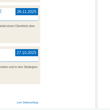
|
26.11.2025
ietet einen Überblick über
27.10.2025
entren und in den Strategien
zum Seitenanfang