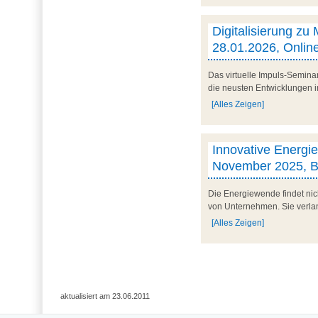
Digitalisierung zu 
28.01.2026, Onlin
Das virtuelle Impuls-Semina
die neusten Entwicklungen im
[Alles Zeigen]
Innovative Energiek
November 2025, 
Die Energiewende findet nich
von Unternehmen. Sie verlang
[Alles Zeigen]
aktualisiert am 23.06.2011