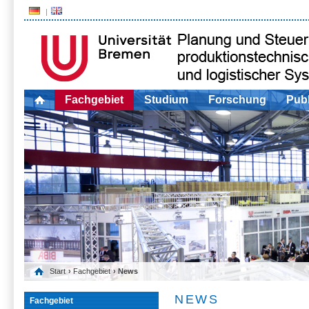
Fachgebiet
Studium
Forschung
Publ
Start
›
Fachgebiet
› News
NEWS
Fachgebiet