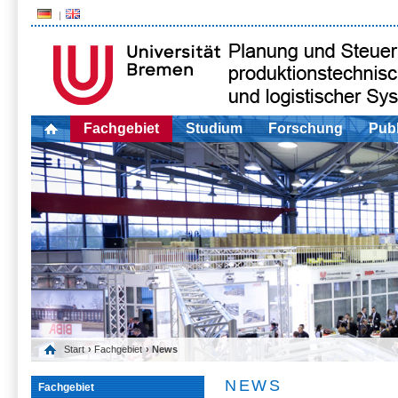
Fachgebiet
Studium
Forschung
Publ
Start
›
Fachgebiet
› News
NEWS
Fachgebiet