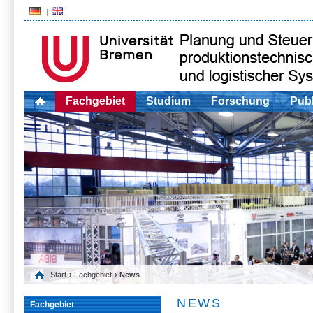
Fachgebiet
Studium
Forschung
Publ
Start
›
Fachgebiet
› News
NEWS
Fachgebiet