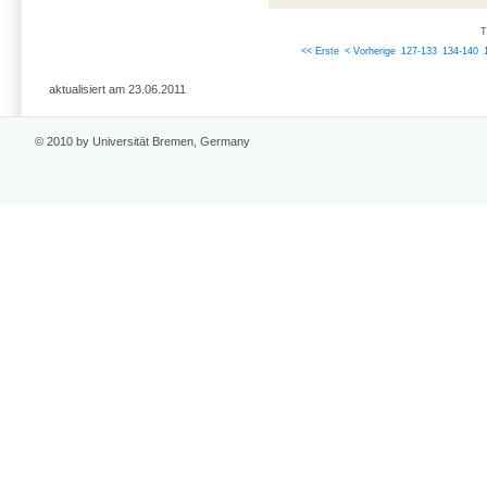
T
<< Erste
< Vorherige
127-133
134-140
aktualisiert am 23.06.2011
© 2010 by Universität Bremen, Germany