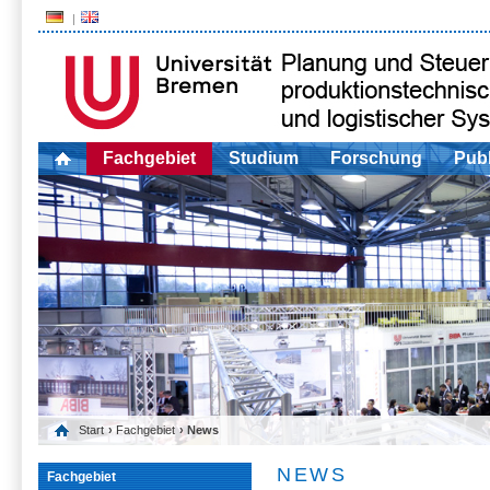
Fachgebiet
Studium
Forschung
Publ
Start
›
Fachgebiet
› News
NEWS
Fachgebiet