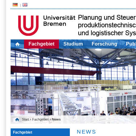
Fachgebiet
Studium
Forschung
Publ
Start
›
Fachgebiet
› News
NEWS
Fachgebiet