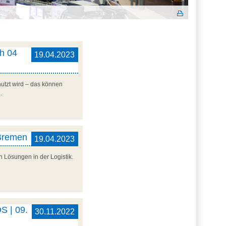
ch 04
19.04.2023
utzt wird – das können
.
 Bremen
19.04.2023
 Lösungen in der Logistik.
S | 09.
30.11.2022