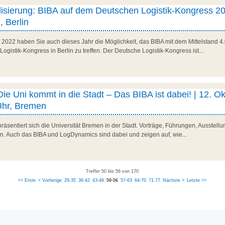
italisierung: BIBA auf dem Deutschen Logistik-Kongress 20
, Berlin
 2022 haben Sie auch dieses Jahr die Möglichkeit, das BIBA mit dem Mittelstand
istik-Kongress in Berlin zu treffen. Der Deutsche Logistik-Kongress ist...
 Uni kommt in die Stadt – Das BIBA ist dabei! | 12. Ok
Uhr, Bremen
räsentiert sich die Universität Bremen in der Stadt. Vorträge, Führungen, Ausstel
. Auch das BIBA und LogDynamics sind dabei und zeigen auf, wie...
Treffer 50 bis 56 von 170
<< Erste
< Vorherige
29-35
36-42
43-49
50-56
57-63
64-70
71-77
Nächste >
Letzte >>