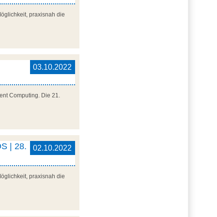
glichkeit, praxisnah die
03.10.2022
ment Computing. Die 21.
S | 28.
02.10.2022
glichkeit, praxisnah die