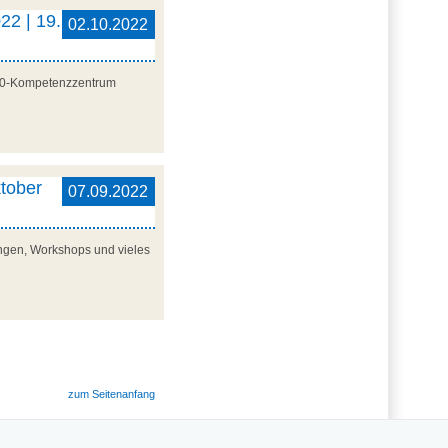
22 | 19.
02.10.2022
 4.0-Kompetenzzentrum
tober
07.09.2022
lungen, Workshops und vieles
zum Seitenanfang