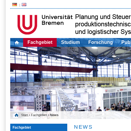
Fachgebiet
Studium
Forschung
Publ
Start
›
Fachgebiet
› News
NEWS
Fachgebiet