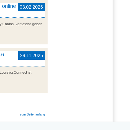
 online
03.02.2026
y Chains. Vertiefend geben
-6.
29.11.2025
LogisticsConnect ist
zum Seitenanfang