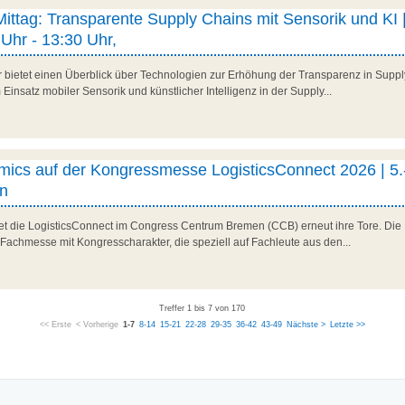
 Mittag: Transparente Supply Chains mit Sensorik und KI |
Uhr - 13:30 Uhr,
r bietet einen Überblick über Technologien zur Erhöhung der Transparenz in Suppl
Einsatz mobiler Sensorik und künstlicher Intelligenz in der Supply...
ics auf der Kongressmesse LogisticsConnect 2026 | 5.
n
net die LogisticsConnect im Congress Centrum Bremen (CCB) erneut ihre Tore. Die 
 Fachmesse mit Kongresscharakter, die speziell auf Fachleute aus den...
Treffer 1 bis 7 von 170
<< Erste
< Vorherige
1-7
8-14
15-21
22-28
29-35
36-42
43-49
Nächste >
Letzte >>