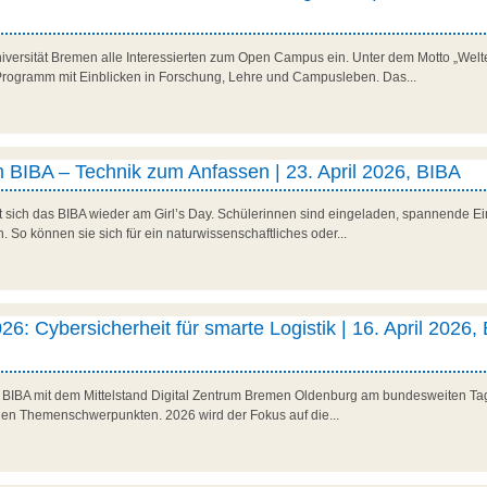
niversität Bremen alle Interessierten zum Open Campus ein. Unter dem Motto „Welte
es Programm mit Einblicken in Forschung, Lehre und Campusleben. Das...
 BIBA – Technik zum Anfassen | 23. April 2026, BIBA
t sich das BIBA wieder am Girl’s Day. Schülerinnen sind eingeladen, spannende Ein
So können sie sich für ein naturwissenschaftliches oder...
26: Cybersicherheit für smarte Logistik | 16. April 2026,
as BIBA mit dem Mittelstand Digital Zentrum Bremen Oldenburg am bundesweiten Tag 
den Themenschwerpunkten. 2026 wird der Fokus auf die...