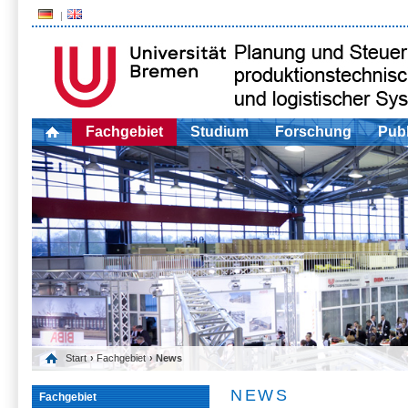
Fachgebiet
Studium
Forschung
Publ
Start
›
Fachgebiet
› News
NEWS
Fachgebiet