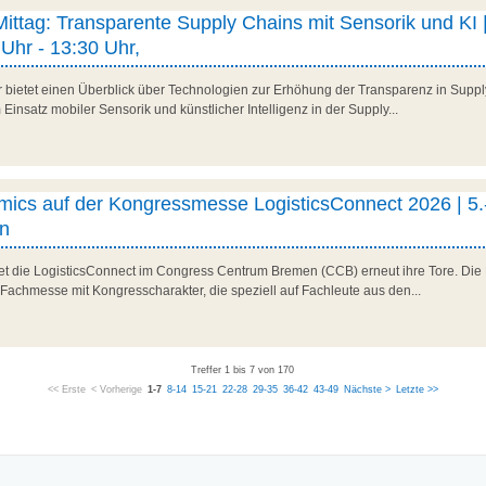
 Mittag: Transparente Supply Chains mit Sensorik und KI |
Uhr - 13:30 Uhr,
r bietet einen Überblick über Technologien zur Erhöhung der Transparenz in Suppl
Einsatz mobiler Sensorik und künstlicher Intelligenz in der Supply...
ics auf der Kongressmesse LogisticsConnect 2026 | 5.
n
net die LogisticsConnect im Congress Centrum Bremen (CCB) erneut ihre Tore. Die 
 Fachmesse mit Kongresscharakter, die speziell auf Fachleute aus den...
Treffer 1 bis 7 von 170
<< Erste
< Vorherige
1-7
8-14
15-21
22-28
29-35
36-42
43-49
Nächste >
Letzte >>