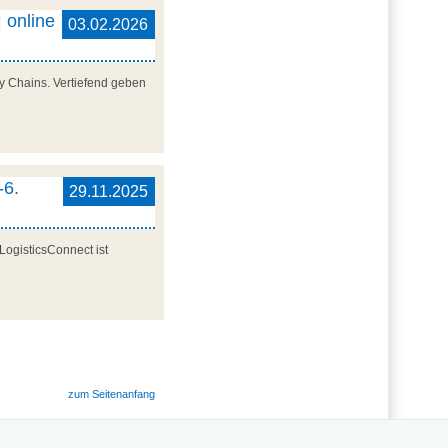
 online
03.02.2026
y Chains. Vertiefend geben
-6.
29.11.2025
LogisticsConnect ist
zum Seitenanfang