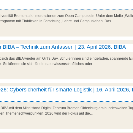
niversität Bremen alle Interessierten zum Open Campus ein. Unter dem Motto „Welte
es Programm mit Einblicken in Forschung, Lehre und Campusleben. Das...
 BIBA – Technik zum Anfassen | 23. April 2026, BIBA
t sich das BIBA wieder am Girl’s Day. Schülerinnen sind eingeladen, spannende Ein
So können sie sich für ein naturwissenschaftliches oder...
26: Cybersicherheit für smarte Logistik | 16. April 2026,
as BIBA mit dem Mittelstand Digital Zentrum Bremen Oldenburg am bundesweiten Tag 
den Themenschwerpunkten. 2026 wird der Fokus auf die...