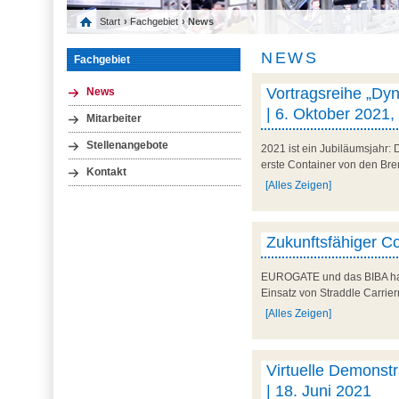
Start
›
Fachgebiet
› News
NEWS
Fachgebiet
Vortragsreihe „Dyn
News
| 6. Oktober 2021,
Mitarbeiter
Stellenangebote
2021 ist ein Jubiläumsjahr: 
erste Container von den Bre
Kontakt
[Alles Zeigen]
Zukunftsfähiger C
EUROGATE und das BIBA hab
Einsatz von Straddle Carrier
[Alles Zeigen]
Virtuelle Demonstra
| 18. Juni 2021