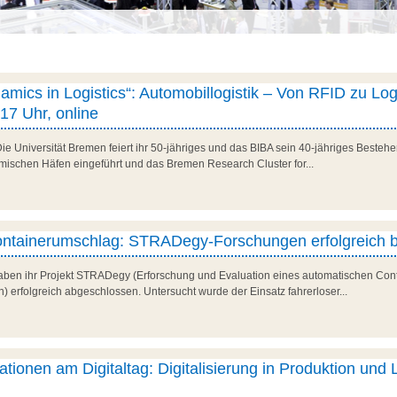
amics in Logistics“: Automobillogistik – Von RFID zu Logi
 17 Uhr, online
Die Universität Bremen feiert ihr 50-jähriges und das BIBA sein 40-jähriges Besteh
mischen Häfen eingeführt und das Bremen Research Cluster for...
ontainerumschlag: STRADegy-Forschungen erfolgreich 
en ihr Projekt STRADegy (Erforschung und Evaluation eines automatischen Con
n) erfolgreich abgeschlossen. Untersucht wurde der Einsatz fahrerloser...
tionen am Digitaltag: Digitalisierung in Produktion und L