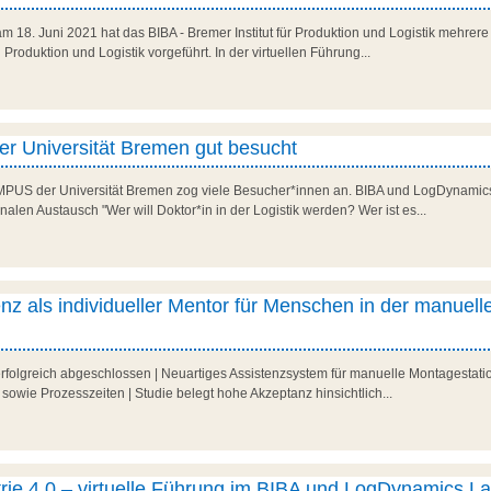
am 18. Juni 2021 hat das BIBA - Bremer Institut für Produktion und Logistik mehre
Produktion und Logistik vorgeführt. In der virtuellen Führung...
Universität Bremen gut besucht
MPUS der Universität Bremen zog viele Besucher*innen an. BIBA und LogDynamics
nalen Austausch "Wer will Doktor*in in der Logistik werden? Wer ist es...
genz als individueller Mentor für Menschen in der manuell
rfolgreich abgeschlossen | Neuartiges Assistenzsystem für manuelle Montagestatio
sowie Prozesszeiten | Studie belegt hohe Akzeptanz hinsichtlich...
trie 4.0 – virtuelle Führung im BIBA und LogDynamics La