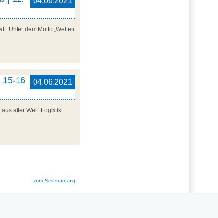
04.06.2021
att. Unter dem Motto „Welten
, 15-16
04.06.2021
aus aller Welt. Logistik
zum Seitenanfang