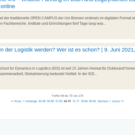
 online
ndet der traditionelle OPEN CAMPUS der Uni Bremen erstmals im digitalen Format st
en Fachbereiche, Institute und Einrichtungen fünf Tage lang was...
 in der Logistik werden? Wer ist es schon? | 9. Juni 2021
chool for Dynamics in Logistics (IGS) ist seit 15 Jahren Heimat für Doktorand*innen 
usammenarbeit, Globalisierung bedeutet Vielfalt. In der IGS...
Treffer 64 bis 70 von 170
<< Erste
< Vorherige
43-49
50-56
57-63
64-70
71-77
78-84
85-91
Nächste >
Letzte >>