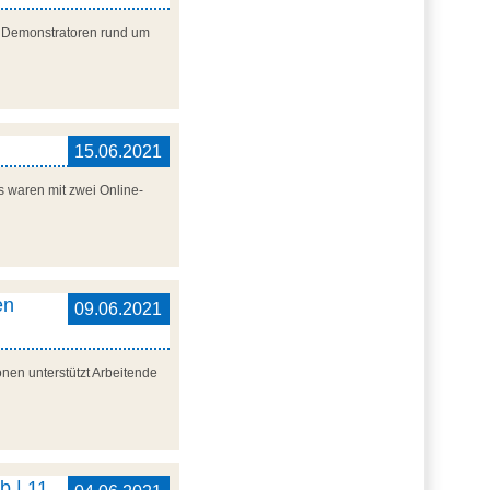
re Demonstratoren rund um
15.06.2021
 waren mit zwei Online-
en
09.06.2021
nen unterstützt Arbeitende
b | 11.