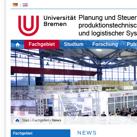
Fachgebiet
Studium
Forschung
Publ
Start
›
Fachgebiet
› News
NEWS
Fachgebiet