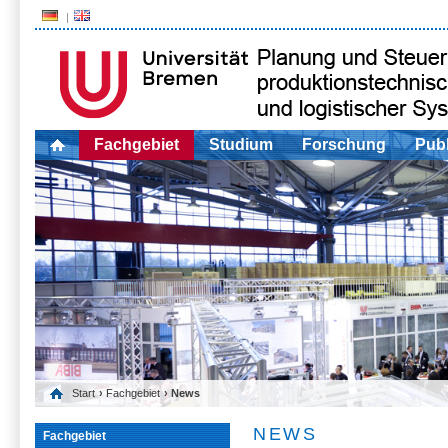
Fachgebiet
Studium
Forschung
Publ
Start
›
Fachgebiet
› News
NEWS
Fachgebiet