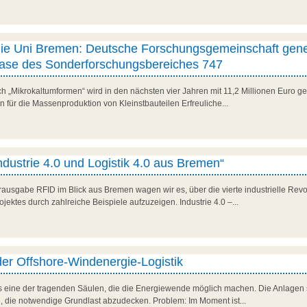
 die Uni Bremen: Deutsche Forschungsgemeinschaft gen
phase des Sonderforschungsbereiches 747
 „Mikrokaltumformen“ wird in den nächsten vier Jahren mit 11,2 Millionen Euro gef
 für die Massenproduktion von Kleinstbauteilen Erfreuliche...
dustrie 4.0 und Logistik 4.0 aus Bremen“
erausgabe RFID im Blick aus Bremen wagen wir es, über die vierte industrielle Revo
ojektes durch zahlreiche Beispiele aufzuzeigen. Industrie 4.0 –...
der Offshore-Windenergie-Logistik
ls eine der tragenden Säulen, die die Energiewende möglich machen. Die Anlagen si
 die notwendige Grundlast abzudecken. Problem: Im Moment ist...