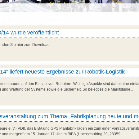
/14 wurde veröffentlicht
finden Sie hier zum Download.
4" liefert neueste Ergebnisse zur Robotik-Logistik
men bauen auf den Einsatz von Robotern. Wichtige Aspekte sind dabei eine einfac
nd Wartung der Systeme sowie die Sicherheit. So belegt es die Marktstudie...
gsveranstaltung zum Thema „Fabrikplanung heute und 
eure e. V. (VDI), das BIBA und GPS Planfabrik laden ein zum einer Vortragsveranst
 und morgen“ am 15. Januar, 17 Uhr im BIBA (Hochschulring 20, 28359...