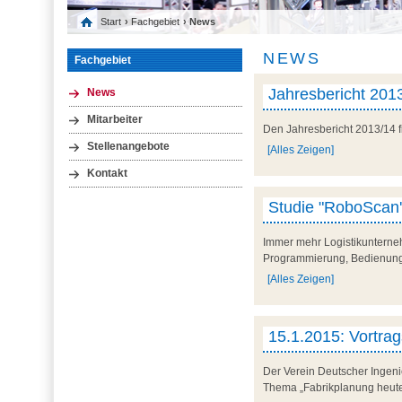
Start
›
Fachgebiet
› News
NEWS
Fachgebiet
Jahresbericht 2013
News
Mitarbeiter
Den Jahresbericht 2013/14 
Stellenangebote
[Alles Zeigen]
Kontakt
Studie "RoboScan'1
Immer mehr Logistikunterneh
Programmierung, Bedienung u
[Alles Zeigen]
15.1.2015: Vortra
Der Verein Deutscher Ingeni
Thema „Fabrikplanung heute