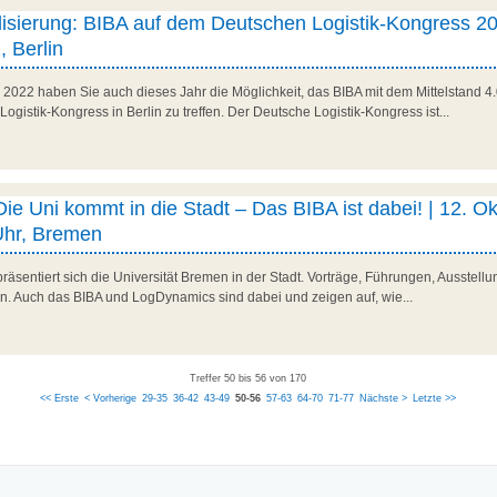
italisierung: BIBA auf dem Deutschen Logistik-Kongress 20
, Berlin
 2022 haben Sie auch dieses Jahr die Möglichkeit, das BIBA mit dem Mittelstand
istik-Kongress in Berlin zu treffen. Der Deutsche Logistik-Kongress ist...
 Uni kommt in die Stadt – Das BIBA ist dabei! | 12. Ok
Uhr, Bremen
räsentiert sich die Universität Bremen in der Stadt. Vorträge, Führungen, Ausstel
. Auch das BIBA und LogDynamics sind dabei und zeigen auf, wie...
Treffer 50 bis 56 von 170
<< Erste
< Vorherige
29-35
36-42
43-49
50-56
57-63
64-70
71-77
Nächste >
Letzte >>