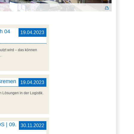
ch 04
19.04.2023
utzt wird – das können
.
 Bremen
19.04.2023
 Lösungen in der Logistik.
S | 09.
30.11.2022