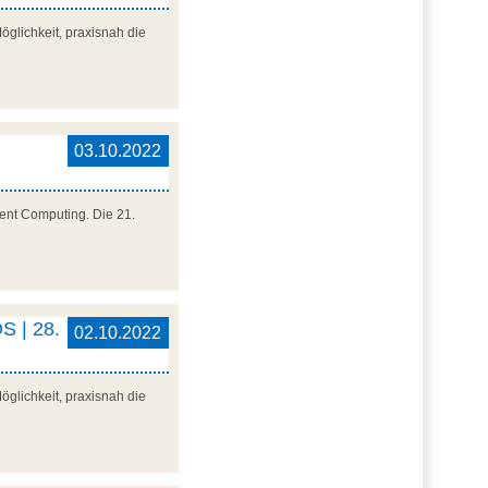
glichkeit, praxisnah die
03.10.2022
ment Computing. Die 21.
S | 28.
02.10.2022
glichkeit, praxisnah die