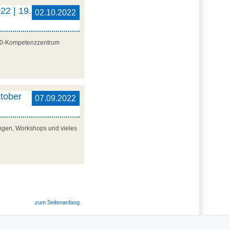
22 | 19.
02.10.2022
 4.0-Kompetenzzentrum
tober
07.09.2022
lungen, Workshops und vieles
zum Seitenanfang