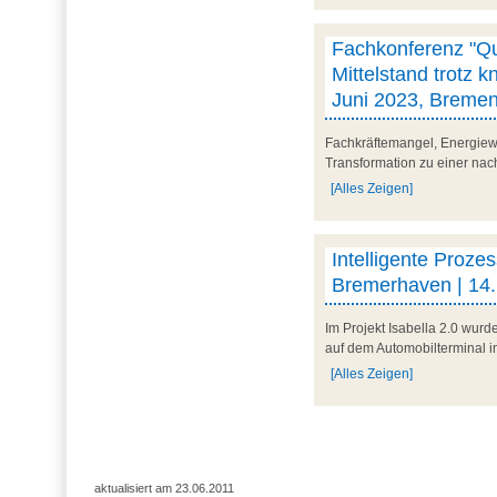
Fachkonferenz "Quo
Mittelstand trotz 
Juni 2023, Breme
Fachkräftemangel, Energiew
Transformation zu einer nach
[Alles Zeigen]
Intelligente Proze
Bremerhaven | 14.
Im Projekt Isabella 2.0 wur
auf dem Automobilterminal i
[Alles Zeigen]
aktualisiert am 23.06.2011