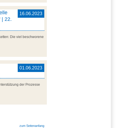
elle
16.06.2023
 | 22.
etten: Die viel beschworene
01.06.2023
nterstützung der Prozesse
zum Seitenanfang