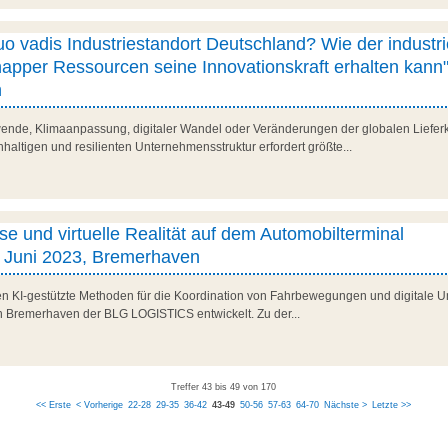
 vadis Industriestandort Deutschland? Wie der industri
knapper Ressourcen seine Innovationskraft erhalten kann"
n
ende, Klimaanpassung, digitaler Wandel oder Veränderungen der globalen Lieferk
haltigen und resilienten Unternehmensstruktur erfordert größte...
sse und virtuelle Realität auf dem Automobilterminal
 Juni 2023, Bremerhaven
den KI-gestützte Methoden für die Koordination von Fahrbewegungen und digitale U
n Bremerhaven der BLG LOGISTICS entwickelt. Zu der...
Treffer 43 bis 49 von 170
<< Erste
< Vorherige
22-28
29-35
36-42
43-49
50-56
57-63
64-70
Nächste >
Letzte >>