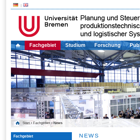
Fachgebiet
Studium
Forschung
Publ
Start
›
Fachgebiet
› News
NEWS
Fachgebiet