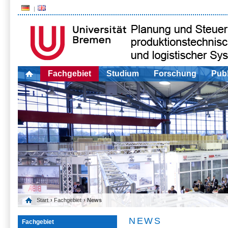
Fachgebiet
Studium
Forschung
Publ
Start
›
Fachgebiet
› News
NEWS
Fachgebiet