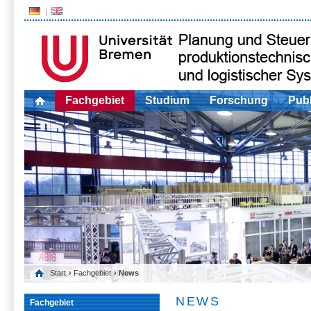
Fachgebiet
Studium
Forschung
Publ
Start
›
Fachgebiet
› News
NEWS
Fachgebiet