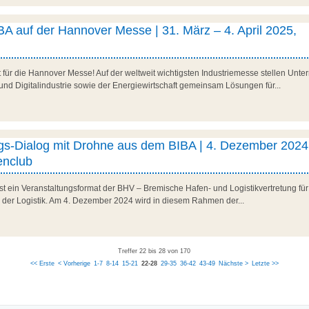
A auf der Hannover Messe | 31. März – 4. April 2025,
it für die Hannover Messe! Auf der weltweit wichtigsten Industriemesse stellen U
und Digitalindustrie sowie der Energiewirtschaft gemeinsam Lösungen für...
ngs-Dialog mit Drohne aus dem BIBA | 4. Dezember 2024
nclub
ist ein Veranstaltungsformat der BHV – Bremische Hafen- und Logistikvertretung fü
n der Logistik. Am 4. Dezember 2024 wird in diesem Rahmen der...
Treffer 22 bis 28 von 170
<< Erste
< Vorherige
1-7
8-14
15-21
22-28
29-35
36-42
43-49
Nächste >
Letzte >>