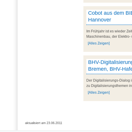
Cobot aus dem BIB
Hannover
Im Frühjahr ist es wieder Ze
Maschinenbau, der Elektro- 
[Alles Zeigen]
BHV-Digitalisieru
Bremen, BHV-Hafe
Der Digitalisierungs-Dialog 
zu Digitalisierungsthemen i
[Alles Zeigen]
aktualisiert am 23.06.2011