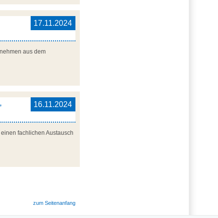
17.11.2024
nternehmen aus dem
,
16.11.2024
r einen fachlichen Austausch
zum Seitenanfang