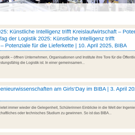
25: Künstliche Intelligenz trifft Kreislaufwirtschaft – Pote
Tag der Logistik 2025: Künstliche Intelligenz trifft
 – Potenziale für die Lieferkette | 10. April 2025, BIBA
stik – öffnen Unternehmen, Organisationen und Institute ihre Tore für die Öffentlic
istungsfähig die Logistik ist. In einer gemeinsamen...
ngenieurwissenschaften am Girls‘Day im BIBA | 3. April 20
ietet immer wieder die Gelegenheit, Schülerinnen Einblicke in die Welt der Ingen
chaftliches oder technisches Studium zu gewinnen. So ist das BIBA...