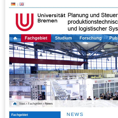
Fachgebiet
Studium
Forschung
Publ
Start
›
Fachgebiet
› News
NEWS
Fachgebiet